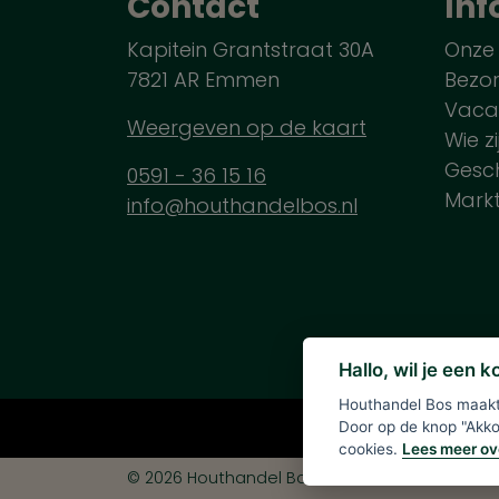
Contact
Inf
Kapitein Grantstraat 30A
Onze
7821 AR Emmen
Bezo
Vaca
Weergeven op de kaart
Wie zi
Gesch
0591 - 36 15 16
Mark
info@houthandelbos.nl
Hallo, wil je een 
Houthandel Bos maakt 
Alle verme
Door op de knop "Akkoo
cookies.
Lees meer ov
© 2026 Houthandel Bos
|
Ontwikkeld door
<
In