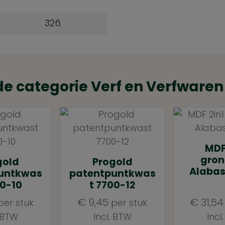
326
de categorie Verf en Verfwaren
MDF
gron
gold
Progold
Alabast
untkwas
patentpuntkwas
00-10
t 7700-12
€
9,45
€
31,54
er stuk
per stuk
. BTW
Incl. BTW
Incl