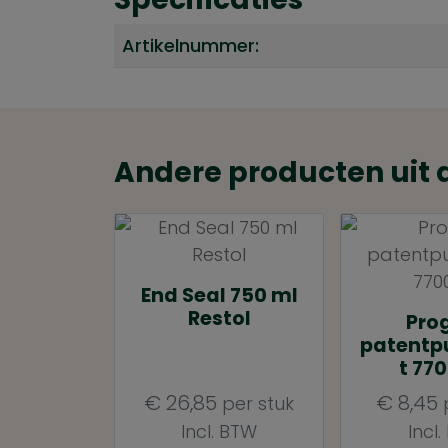
Artikelnummer:
Andere producten uit 
End Seal 750 ml
Restol
Pro
patentp
t 77
€
26,85
€
8,45
per stuk
p
Incl. BTW
Incl