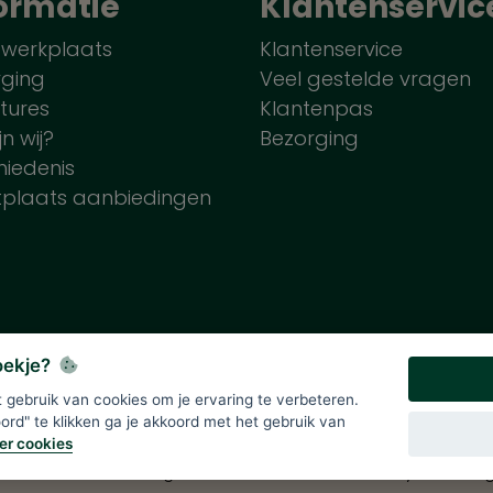
ormatie
Klantenservic
 werkplaats
Klantenservice
rging
Veel gestelde vragen
tures
Klantenpas
jn wij?
Bezorging
iedenis
tplaats aanbiedingen
koekje?
gebruik van cookies om je ervaring te verbeteren.
lde prijzen zijn onder voorbehoud en incl. 21% BTW. Tenzij ande
rd" te klikken ga je akkoord met het gebruik van
er cookies
Div
>
Solutions B.V.
|
Algemene voorwaarden
|
Privacy verklarin