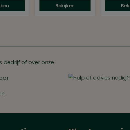
jken
Bekijken
Bek
 bedrijf of over onze
aar:
en.