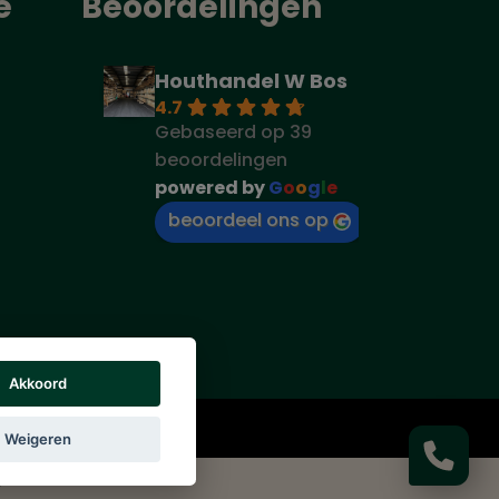
e
Beoordelingen
Houthandel W Bos
4.7
Gebaseerd op 39
beoordelingen
powered by
G
o
o
g
l
e
beoordeel ons op
Akkoord
rs vermeld.
Weigeren
g
|
Cookie beleid