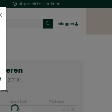
Uitgebreid assortiment
Inloggen
cteren
!
n 217 1ltr.
. BTW
Aantal:
Totaal
€ 0,00