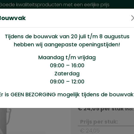
oede kwaliteitsproducten met een eerlijke prijs
Bouwvak
n wij?
Klantenservice
Nieuws
Tijdens de bouwvak van 20 juli t/m 8 augustus
hebben wij aangepaste openingstijden!
sp. grenen 217 1ltr.
Maandag t/m vrijdag
09:00 – 16:00
Zaterdag
217 1ltr.
09:00 – 12:00
Product sele
Er is GEEN BEZORGING mogelijk tijdens de bouwvak
Ecoleum transp. grene
€
24,05
per stuk
Incl
Prijs per stuk:
€ 24,05