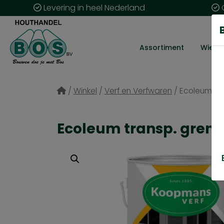
Levering in heel Nederland
G
Assortiment
Wie zij
/
Winkel
/
Verf en Verfwaren
/
Ecoleum tran
Ecoleum transp. grenen 