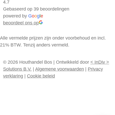
4.7
Gebaseerd op 39 beoordelingen
powered by
G
o
o
g
l
e
beoordeel ons op
Alle vermelde prijzen zijn onder voorbehoud en incl.
21% BTW. Tenzij anders vermeld.
© 2026 Houthandel Bos
|
Ontwikkeld door
<
InDiv
>
Solutions B.V.
|
Algemene voorwaarden
|
Privacy
verklaring
|
Cookie beleid