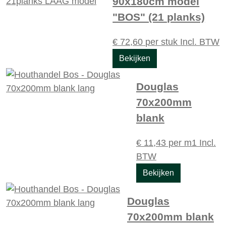
90x180cm model
"BOS" (21 planks)
€
72,60
per stuk
Incl. BTW
Bekijken
Douglas
70x200mm
blank
€
11,43
per m1
Incl.
BTW
Bekijken
Douglas
70x200mm blank