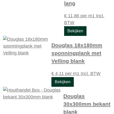
lang
€
11,86
per m1
Incl.
BTW
Bekijken
Douglas 18x180mm
sponningplank met
Velling blank
€
4,11
per m1
Incl. BTW
Bekijken
Douglas
30x300mm bekant
blank