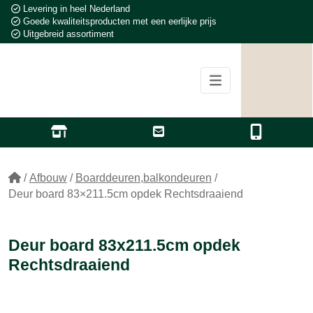
Levering in heel Nederland
Goede kwaliteitsproducten met een eerlijke prijs
Uitgebreid assortiment
/
Afbouw
/
Boarddeuren,balkondeuren
/
Deur board 83×211.5cm opdek Rechtsdraaiend
Deur board 83x211.5cm opdek
Rechtsdraaiend