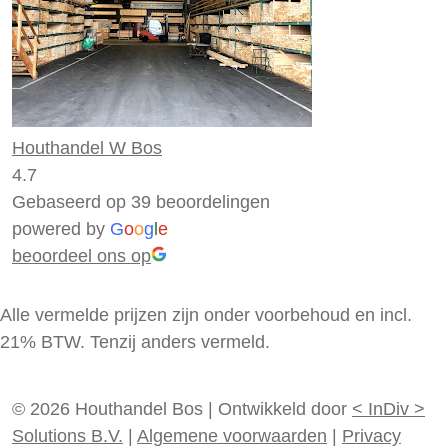
Houthandel W Bos
4.7
Gebaseerd op 39 beoordelingen
powered by
G
o
o
g
l
e
beoordeel ons op
Alle vermelde prijzen zijn onder voorbehoud en incl.
21% BTW. Tenzij anders vermeld.
© 2026 Houthandel Bos
|
Ontwikkeld door
<
InDiv
>
Solutions B.V.
|
Algemene voorwaarden
|
Privacy