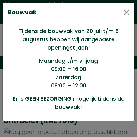
Levering in heel Nederland
Bouwvak
Goede kwaliteitsproducten met een eerlijke prijs
Uitgebreid assortiment
Tijdens de bouwvak van 20 juli t/m 8
augustus hebben wij aangepaste
openingstijden!
Maandag t/m vrijdag
09:00 – 16:00
Zaterdag
/
Dakartikelen
/
Dakartikelen
/
09:00 – 12:00
Daktrim 45x45mm 2.50mtr antraciet (RAL 7016)
Er is GEEN BEZORGING mogelijk tijdens de
bouwvak!
Daktrim 45x45mm 2.50mtr
antraciet (RAL 7016)