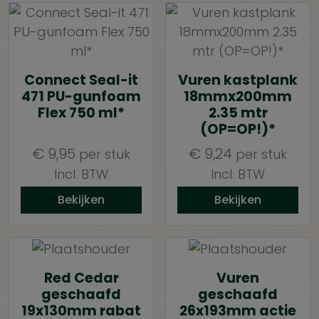
Connect Seal-it
Vuren kastplank
471 PU-gunfoam
18mmx200mm
Flex 750 ml*
2.35 mtr
(OP=OP!)*
€
9,95
€
9,24
per stuk
per stuk
Incl. BTW
Incl. BTW
Bekijken
Bekijken
Red Cedar
Vuren
geschaafd
geschaafd
19x130mm rabat
26x193mm actie