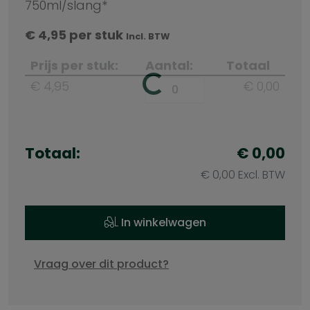
750ml/slang*
€
4,95
per stuk
Incl. BTW
Prijs per stuk:
Aantal:
Totaal
€ 4,95
€ 0,00
Totaal:
€ 0,00
€ 0,00 Excl. BTW
In winkelwagen
Vraag over dit product?