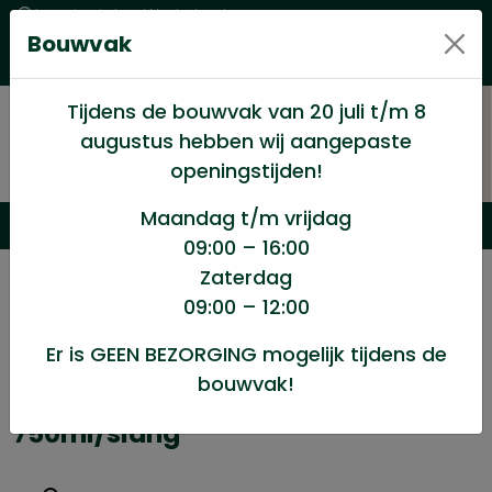
Levering in heel Nederland
Bouwvak
Goede kwaliteitsproducten met een eerlijke prijs
Uitgebreid assortiment
Tijdens de bouwvak van 20 juli t/m 8
augustus hebben wij aangepaste
openingstijden!
Maandag t/m vrijdag
09:00 – 16:00
Zaterdag
/
Aanbiedingen
/
Acties
/
09:00 – 12:00
Connect Seal-it 475 hand pu-foam 750ml/slang*
Er is GEEN BEZORGING mogelijk tijdens de
bouwvak!
Connect Seal-it 475 hand pu-foam
750ml/slang*