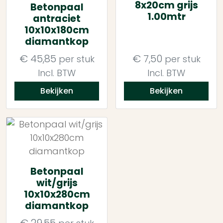
8x20cm grijs
Betonpaal
1.00mtr
antraciet
10x10x180cm
diamantkop
€
45,85
€
7,50
per stuk
per stuk
Incl. BTW
Incl. BTW
Bekijken
Bekijken
Betonpaal
wit/grijs
10x10x280cm
diamantkop