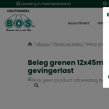
Levering in heel Nederland
G
Assortiment
Wie zij
/
Afbouw
/
Plinten en beleg
/
Beleg grene
Beleg grenen 12x45m
gevingerlast