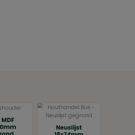
t MDF
120mm
Neuslijst
rond
18x74mm