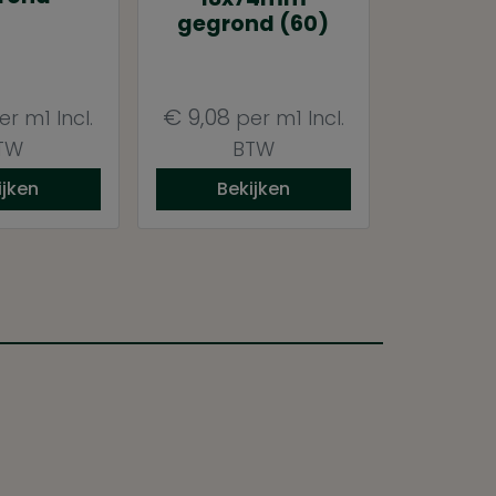
gegrond (60)
€
9,08
er m1
Incl.
per m1
Incl.
TW
BTW
ijken
Bekijken