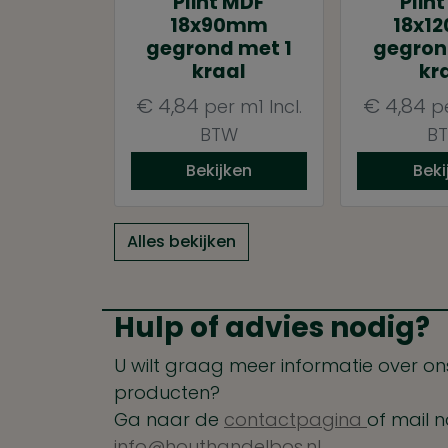
Plint MDF
Plin
18x90mm
18x1
gegrond met 1
gegron
kraal
kr
€
4,84
€
4,84
per m1
Incl.
p
BTW
B
Bekijken
Beki
Alles bekijken
Hulp of advies nodig?
U wilt graag meer informatie over ons
producten?
Ga naar de
contactpagina
of mail n
info@houthandelbos.nl.