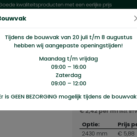
oede kwaliteitsproducten met een eerlijke prijs
Bouwvak
n wij?
Klantenservice
Nieuws
Tijdens de bouwvak van 20 juli t/m 8 augustus
hebben wij aangepaste openingstijden!
n 12x45mm gegrond gevingerlast
Maandag t/m vrijdag
09:00 – 16:00
Zaterdag
m gegrond
09:00 – 12:00
Producten s
Er is GEEN BEZORGING mogelijk tijdens de bouwvak
Beleg grenen 12x45
€
2,42
per m1
Incl. BT
Optie:
Prijs p
2430 mm
€ 5,88