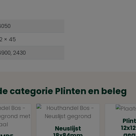
4050
12 × 45
4900, 2430
e categorie Plinten en beleg
Plin
12x
Neuslijst
geg
18x84mm