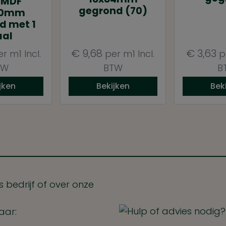
t MDF
gegrond (70)
20mm
d met 1
aal
€
9,68
€
3,63
er m1
Incl.
per m1
Incl.
p
TW
BTW
B
jken
Bekijken
Bek
 bedrijf of over onze
aar: