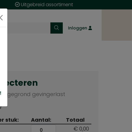
Uitgebreid assortiment
Inloggen
electeren
!
mm gegrond gevingerlast
W
er stuk:
Aantal:
Totaal
€ 0,00