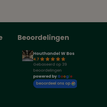
e
Beoordelingen
Houthandel W Bos
4.7
Gebaseerd op 39
beoordelingen
powered by
G
o
o
g
l
e
beoordeel ons op