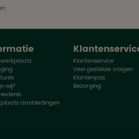
en.
ormatie
Klantenservic
 werkplaats
Klantenservice
rging
Veel gestelde vragen
tures
Klantenpas
jn wij?
Bezorging
iedenis
tplaats aanbiedingen