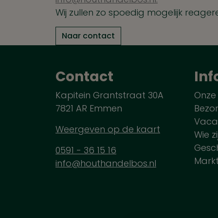
Wij zullen zo spoedig mogelijk reager
Naar contact
Contact
Inf
Kapitein Grantstraat 30A
Onze
7821 AR Emmen
Bezo
Vaca
Weergeven op de kaart
Wie zi
Gesch
0591 - 36 15 16
Mark
info@houthandelbos.nl