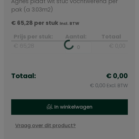
Agnes plaat wit stuc vochtwerend per
pak (a 3.03m2)
€
65,28
per stuk
Incl. BTW
Prijs per stuk:
Aantal:
Totaal
€ 65,28
€ 0,00
Totaal:
€ 0,00
€ 0,00 Excl. BTW
In winkelwagen
Vraag over dit product?