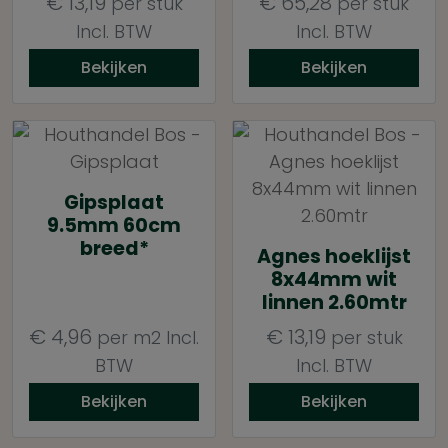
€
13,19
€
65,28
per stuk
per stuk
Incl. BTW
Incl. BTW
Bekijken
Bekijken
Gipsplaat
9.5mm 60cm
breed*
Agnes hoeklijst
8x44mm wit
linnen 2.60mtr
€
4,96
€
13,19
per m2
Incl.
per stuk
BTW
Incl. BTW
Bekijken
Bekijken