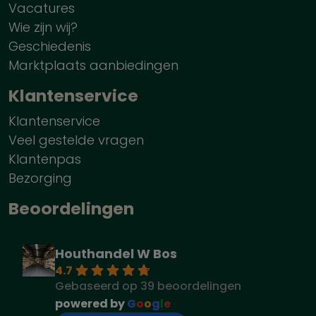
Vacatures
Wie zijn wij?
Geschiedenis
Marktplaats aanbiedingen
Klantenservice
Klantenservice
Veel gestelde vragen
Klantenpas
Bezorging
Beoordelingen
Houthandel W Bos
4.7
Gebaseerd op 39 beoordelingen
powered by
G
o
o
g
l
e