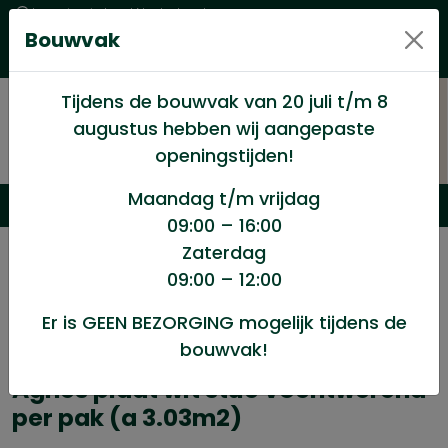
Levering in heel Nederland
Bouwvak
Goede kwaliteitsproducten met een eerlijke prijs
Uitgebreid assortiment
Tijdens de bouwvak van 20 juli t/m 8
augustus hebben wij aangepaste
openingstijden!
Maandag t/m vrijdag
09:00 – 16:00
Zaterdag
/
Wand en Plafond
/
Agnes one Step,Gips,Fermacell
09:00 – 12:00
/
Agnes plaat wit stuc vochtwerend per pak (a 3.03m2)
Er is GEEN BEZORGING mogelijk tijdens de
bouwvak!
Agnes plaat wit stuc vochtwerend
per pak (a 3.03m2)